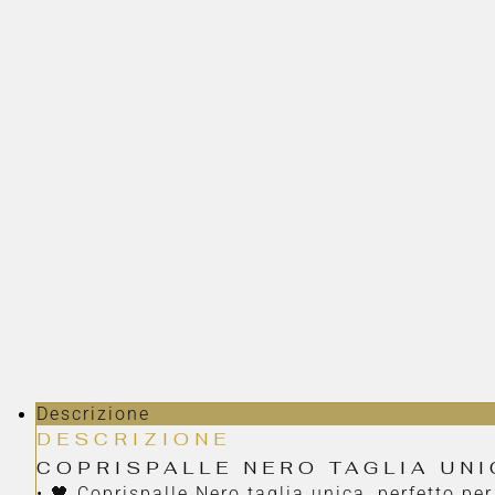
Descrizione
DESCRIZIONE
COPRISPALLE NERO TAGLIA UNI
• 🖤 Coprispalle Nero taglia unica, perfetto p