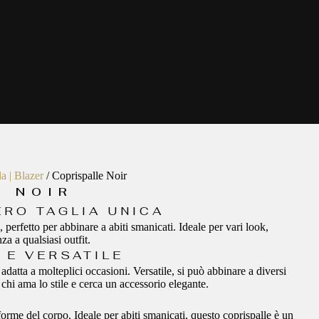
a | Blazer
/ Coprispalle Noir
E NOIR
ERO TAGLIA UNICA
 perfetto per abbinare a abiti smanicati. Ideale per vari look,
a a qualsiasi outfit.
 E VERSATILE
adatta a molteplici occasioni. Versatile, si può abbinare a diversi
r chi ama lo stile e cerca un accessorio elegante.
 forme del corpo. Ideale per abiti smanicati, questo coprispalle è un