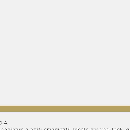
CA
er abbinare a abiti smanicati. Ideale per vari look