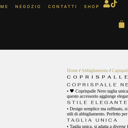
OME
NEGOZIO
CONTATTI
SHOP
Home
/
Abbigliamento
/
Capispall
COPRISPALL
COPRISPALLE N
• 🖤 Coprispalle Nero taglia unica,
questo accessorio aggiunge eleganz
STILE ELEGANTE
• Design semplice ma raffinato, si 
stili di abbigliamento. Perfetto pe
TAGLIA UNICA
• Taglia unica, si adatta a diverse